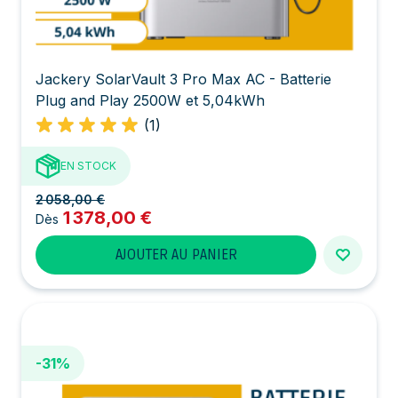
Jackery SolarVault 3 Pro Max AC - Batterie
Plug and Play 2500W et 5,04kWh
(1)
EN STOCK
2 058,00 €
1 378,00 €
Dès
AJOUTER AU PANIER
-31%