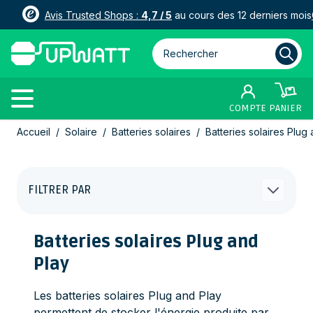
Avis Trusted Shops :
4,7 / 5
au cours des 12 derniers mois
Rechercher parmi plus de 3000
COMPTE
PANIER
Allez au contenu
Accueil
/
Solaire
/
Batteries solaires
/
Batteries solaires Plug
FILTRER PAR
Batteries solaires Plug and
Play
Les batteries solaires Plug and Play
permettent de stocker l'énergie produite par