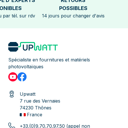
PE D'EXPERTS
RETOURS
ONIBLES
POSSIBLES
 par tél. sur rdv
14 jours pour changer d'avis
Spécialiste en fournitures et matériels
photovoltaïques
Upwatt
7 rue des Vernaies
74230 Thônes
France
+33.(0)9.70.70.97.50 (appel non