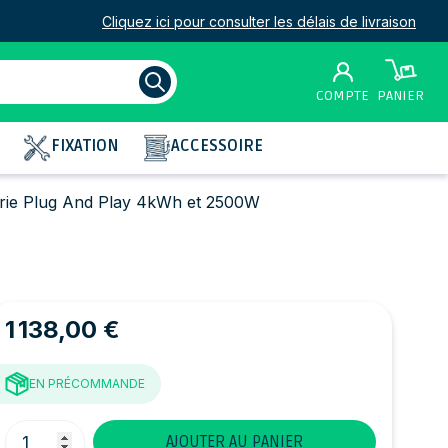
Cliquez ici pour consulter les délais de livraison
COMPTE
PANIER
FIXATION
ACCESSOIRE
erie Plug And Play 4kWh et 2500W
1 138,00 €
EN PRÉCOMMANDE
Quantité
AJOUTER AU PANIER