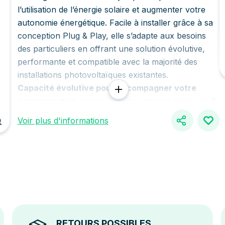
l’utilisation de l’énergie solaire et augmenter votre
autonomie énergétique. Facile à installer grâce à sa
conception Plug & Play, elle s’adapte aux besoins
des particuliers en offrant une solution évolutive,
performante et compatible avec la majorité des
installations photovoltaïques existantes.
Capacité évolutive pour accompagner votre
consommation
: équipée d’une capacité initiale de
4
kWh
, cette batterie peut être étendue jusqu’à 16
Voir plus d'informations
kWh grâce à l’ajout de modules supplémentaires,
permettant d’adapter le stockage à l’évolution de vos
besoins énergétiques.
Excellente efficacité énergétique
: sa puissance
bidirectionnelle jusqu'à
2 500 W
et son rendement
de conversion pouvant atteindre 96,5 % contribuent
à exploiter efficacement l’énergie stockée pour
alimenter votre habitation.
RETOURS POSSIBLES