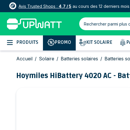
Avis Trusted Shops :
4,7 / 5
au cours des 12 derniers mois
Rechercher parmi plus 
Allez au contenu
PRODUITS
PROMO
KIT SOLAIRE
P
Accueil
/
Solaire
/
Batteries solaires
/
Batteries s
Hoymiles HiBattery 4020 AC - Ba