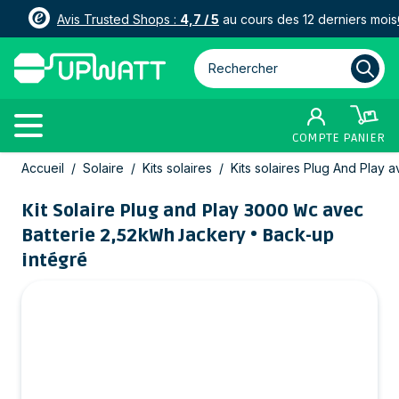
Avis Trusted Shops :
4,7 / 5
au cours des 12 derniers mois
Rechercher parmi plus de 3000
COMPTE
PANIER
Allez au contenu
Accueil
/
Solaire
/
Kits solaires
/
Kits solaires Plug And Play a
Kit Solaire Plug and Play 3000 Wc avec
Batterie 2,52kWh Jackery • Back-up
intégré