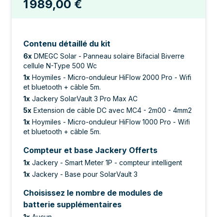
1 989,00 €
Contenu détaillé du kit
6
x
DMEGC Solar - Panneau solaire Bifacial Biverre
cellule N-Type 500 Wc
1
x
Hoymiles - Micro-onduleur HiFlow 2000 Pro - Wifi
et bluetooth + câble 5m.
1
x
Jackery SolarVault 3 Pro Max AC
5
x
Extension de câble DC avec MC4 - 2m00 - 4mm2
1
x
Hoymiles - Micro-onduleur HiFlow 1000 Pro - Wifi
et bluetooth + câble 5m.
Compteur et base Jackery Offerts
1
x
Jackery - Smart Meter 1P - compteur intelligent
1
x
Jackery - Base pour SolarVault 3
Choisissez le nombre de modules de
batterie supplémentaires
1
x
Aucun