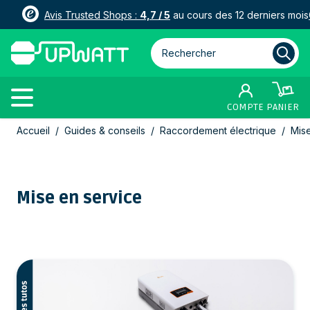
Avis Trusted Shops :
4,7 / 5
au cours des 12 derniers mois
Rechercher parmi plus de 3000
COMPTE
PANIER
Allez au contenu
Accueil
/
Guides & conseils
/
Raccordement électrique
/
Mise
Mise en service