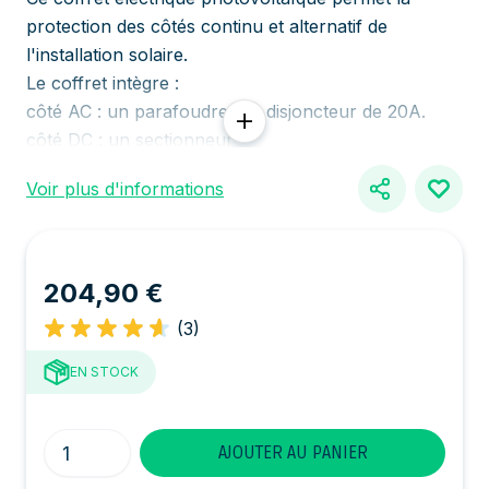
protection des côtés continu et alternatif de
l'installation solaire.
Le coffret intègre :
côté AC : un parafoudre, un disjoncteur de 20A.
côté DC : un sectionneur
A utiliser sur des installations d'une puissance
Voir plus d'informations
maximale de 3800VA en puissance de sortie
onduleurs.
Non compatible avec une installation en micro-
onduleurs.
204,90 €
Assemblé en France.
(3)
EN STOCK
Quantité
AJOUTER AU PANIER