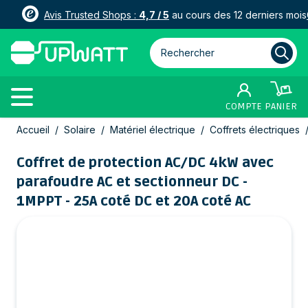
Avis Trusted Shops :
4,7 / 5
au cours des 12 derniers mois
Rechercher parmi plus de 3000
COMPTE
PANIER
Allez au contenu
Accueil
/
Solaire
/
Matériel électrique
/
Coffrets électriques
Coffret de protection AC/DC 4kW avec
parafoudre AC et sectionneur DC -
1MPPT - 25A coté DC et 20A coté AC