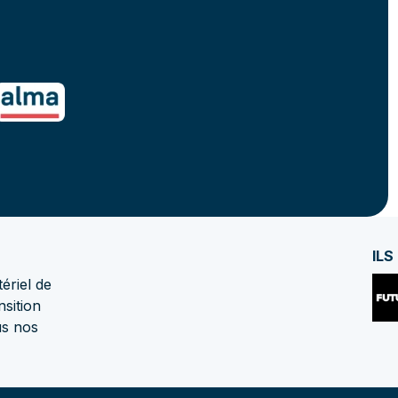
ILS
ériel de
nsition
us nos