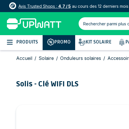
Avis Trusted Shops :
4,7 / 5
au cours des 12 derniers mois
Rechercher parmi plus 
Allez au contenu
PRODUITS
PROMO
KIT SOLAIRE
P
Accueil
/
Solaire
/
Onduleurs solaires
/
Accessoir
Solis - Clé WIFI DLS