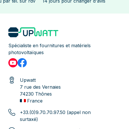
 par tél. sur rdv
14 jours pour changer d'avis
Spécialiste en fournitures et matériels
photovoltaïques
Upwatt
7 rue des Vernaies
74230 Thônes
France
+33.(0)9.70.70.97.50 (appel non
surtaxé)