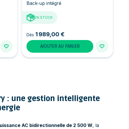
Back-up intégré
EN STOCK
1 989,00 €
Dès
AJOUTER AU PANIER
y : une gestion intelligente
nergie
uissance AC bidirectionnelle de 2 500 W
, la