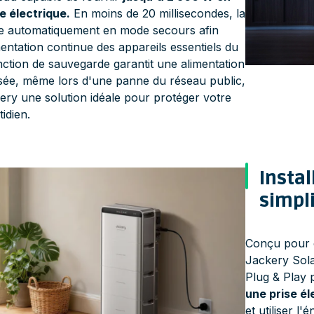
e électrique.
En moins de 20 millisecondes, la
le automatiquement en mode secours afin
mentation continue des appareils essentiels du
nction de sauvegarde garantit une alimentation
risée, même lors d'une panne du réseau public,
ery une solution idéale pour protéger votre
idien.
Instal
simpli
Conçu pour ê
Jackery Sola
Plug & Play p
une prise é
et utiliser l