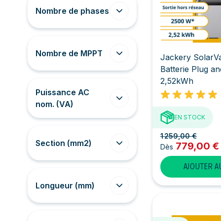
Nombre de phases
Nombre de MPPT
Jackery SolarVa
Batterie Plug a
2,52kWh
Puissance AC
nom. (VA)
EN STOCK
1 259,00 €
Section (mm2)
779,00 €
Dès
AJOUTER A
Longueur (mm)