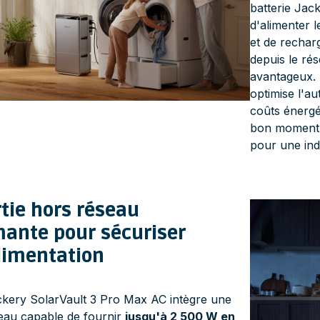
batterie Jac
d'alimenter 
et de recharg
depuis le rés
avantageux. 
optimise l'a
coûts énergé
bon moment e
pour une in
tie hors réseau
mante pour sécuriser
limentation
kery SolarVault 3 Pro Max AC intègre une
seau capable de fournir
jusqu'à 2 500 W en