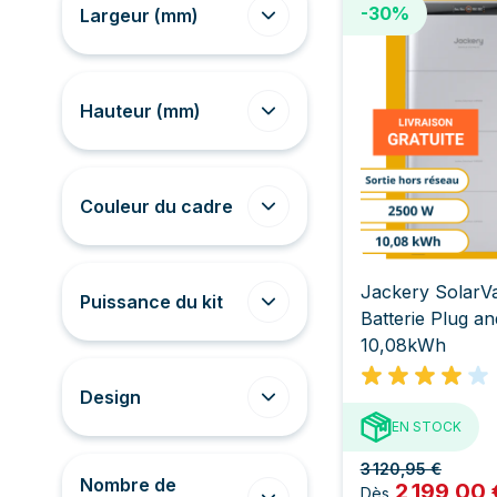
-30%
Largeur (mm)
Hauteur (mm)
Couleur du cadre
Jackery SolarVa
Puissance du kit
Batterie Plug a
10,08kWh
Design
EN STOCK
3 120,95 €
Nombre de
2 199,00 
Dès