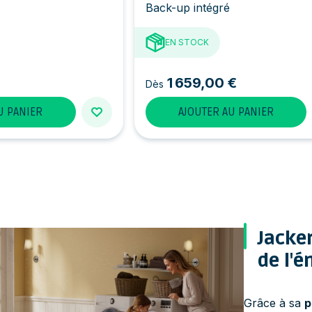
Back-up intégré
EN STOCK
1 659,00 €
Dès
U PANIER
AJOUTER AU PANIER
Jacker
de l'é
Grâce à sa
p