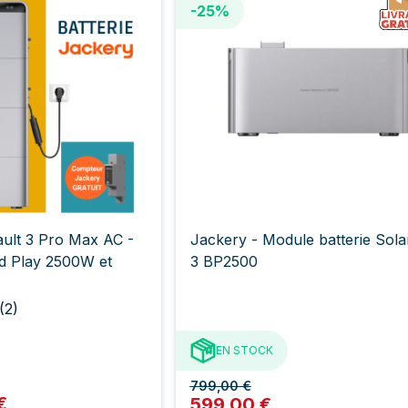
-25%
ult 3 Pro Max AC -
Jackery - Module batterie Sola
nd Play 2500W et
3 BP2500
(2)
EN STOCK
799,00 €
€
599,00 €