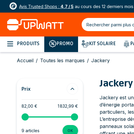
Avis Trusted Shops :
4,7 / 5
au cours des 12 derniers mois
Rechercher parmi plus 
Allez au contenu
PRODUITS
PROMO
KIT SOLAIRE
P
Accueil
/
Toutes les marques
/
Jackery
Jackery
Prix
Jackery est un
d’énergie porta
82,00 €
1 832,99 €
particuliers, l
L’entreprise dé
panneaux solai
9 articles
OK
offrant une alim