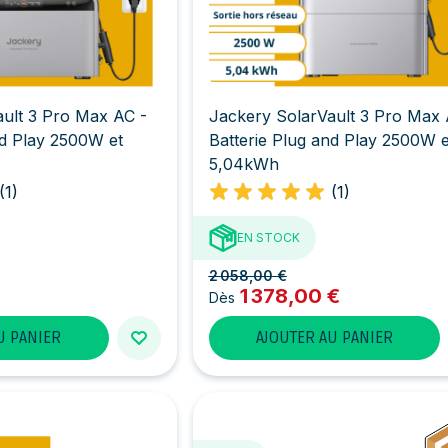
ult 3 Pro Max AC -
Jackery SolarVault 3 Pro Max 
nd Play 2500W et
Batterie Plug and Play 2500W e
5,04kWh
(1)
(1)
EN STOCK
2 058,00 €
1 378,00 €
Dès
U PANIER
AJOUTER AU PANIER