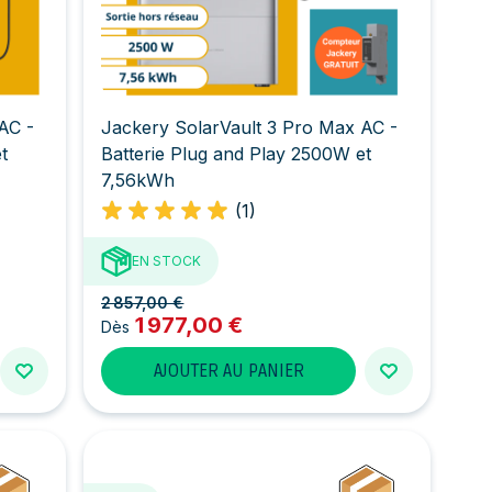
AC -
Jackery SolarVault 3 Pro Max AC -
t
Batterie Plug and Play 2500W et
7,56kWh
(1)
EN STOCK
2 857,00 €
1 977,00 €
Dès
AJOUTER AU PANIER