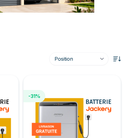
Trier p
-31%