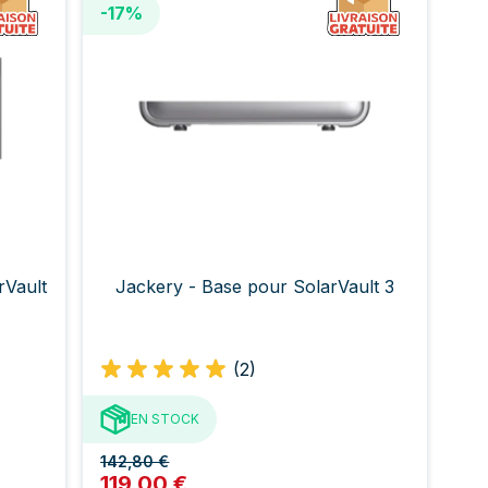
-17%
rVault
Jackery - Base pour SolarVault 3
(2)
EN STOCK
142,80 €
119,00 €