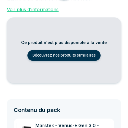
consommation.
Voir plus d'informations
Atouts techniques :
⚡Capacité totale de stockage :
10,24 kWh (2 ×
5,12 kWh) – batteries lithium fer phosphate
(LiFePO₄) haute densité et longue durée de vie (>
Ce produit n'est plus disponible à la vente
6000 cycles).
⚡
Puissance de décharge élevée :
jusqu’à 5 kW en
Découvrez nos produits similaires
continu par module, adapté pour les installations
résidentielles et tertiaires.
⚡Surveillance intelligente :
le compteur
Marstek
CT002
permet la mesure précise du surplus pour
l'envoyer directement dans les batteries via
l’application mobile dédiée.
Un pack prêt à l’emploi, fiable et évolutif pour
Contenu du pack
maximiser votre autoconsommation solaire.
Marstek - Venus-E Gen 3.0 -