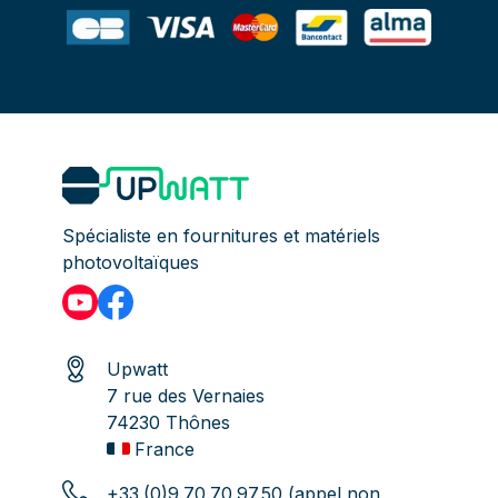
Spécialiste en fournitures et matériels
photovoltaïques
Upwatt
7 rue des Vernaies
74230 Thônes
France
+33.(0)9.70.70.97.50 (appel non