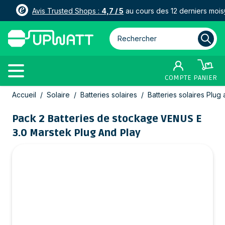
Avis Trusted Shops :
4,7 / 5
au cours des 12 derniers mois
Rechercher parmi plus de 3000
COMPTE
PANIER
Allez au contenu
Accueil
/
Solaire
/
Batteries solaires
/
Batteries solaires Plug
Pack 2 Batteries de stockage VENUS E
3.0 Marstek Plug And Play